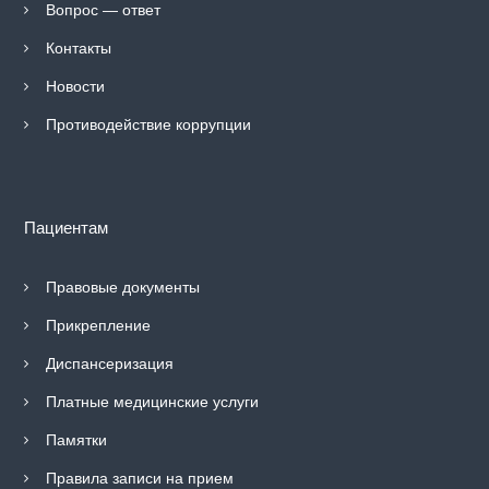
Вопрос — ответ
и
к
Контакты
л
и
Новости
н
и
Противодействие коррупции
к
а
№
5
2
Пациентам
Д
е
п
Правовые документы
а
р
Прикрепление
т
а
Диспансеризация
м
е
Платные медицинские услуги
н
т
Памятки
а
з
Правила записи на прием