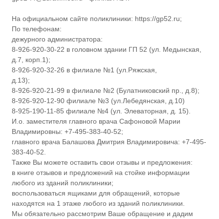
у
ч
На официальном сайте поликлиники: https://gp52.ru;
р
По телефонам:
е
дежурного администратора:
ж
8-926-920-30-22 в головном здании ГП 52 (ул. Медынская,
д
д.7, корп.1);
е
н
8-926-920-32-26 в филиале №1 (ул.Ряжская,
и
д.13);
е
8-926-920-21-99 в филиале №2 (Булатниковский пр., д.8);
з
8-926-920-12-90 филиале №3 (ул.Лебедянская, д.10)
д
8-925-190-11-85 филиале №4 (ул. Элеваторная, д. 15).
р
И.о. заместителя главного врача Сафоновой Марии
а
в
Владимировны: +7-495-383-40-52;
о
главного врача Балашова Дмитрия Владимировича: +7-495-
о
383-40-52.
х
Также Вы можете оставить свои отзывы и предложения:
р
в книге отзывов и предложений на стойке информации
а
любого из зданий поликлиники;
н
е
воспользоваться ящиками для обращений, которые
н
находятся на 1 этаже любого из зданий поликлиники.
и
Мы обязательно рассмотрим Ваше обращение и дадим
я