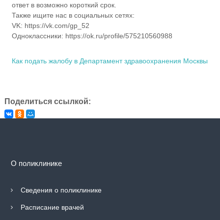
ответ в возможно короткий срок.
г
Также ищите нас в социальных сетях:
о
VK: https://vk.com/gp_52
р
о
Одноклассники: https://ok.ru/profile/575210560988
д
а
Как подать жалобу в Департамент здравоохранения Москвы
М
о
с
к
в
Поделиться ссылкой:
ы
"
Г
о
р
о
д
О поликлинике
с
к
а
Сведения о поликлинике
я
п
Расписание врачей
о
л