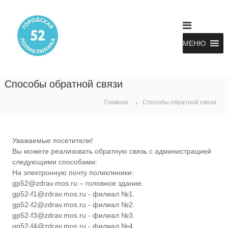
П
Г
Г
е
о
р
Б
с
е
У
у
МЕНЮ
й
З
д
т
а
«
и
р
Г
с
к
Способы обратной связи
П
т
с
в
№
о
Главная
Способы обратной связи
е
д
5
н
е
2
н
р
о
Д
Уважаемые посетители!
е
ж
З
Вы можете реализовать обратную связь с администрацией
б
и
следующими способами:
М
ю
м
д
На электронную почту поликлиники:
»
о
ж
gp52@zdrav.mos.ru – головное здание.
м
е
gp52-f1@zdrav.mos.ru - филиал №1.
у
т
gp52-f2@zdrav.mos.ru - филиал №2.
н
gp52-f3@zdrav.mos.ru - филиал №3.
о
gp52-f4@zdrav.mos.ru - филиал №4.
е