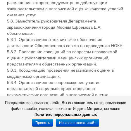
размещение которых предусмотрено действующим
законодательством о независимой оценке качества условий
оказания услуг.
5.8. Заместитель руководителя Департамента
здравоохранения города Москвы Ефремова Е.А.
обеспечивает:
5.8.1. Организационно-техническое обеспечение
деятельности Общественного совета по проведению НОКУ.
5.8.2. Проведение совещаний по вопросам независимой
оценки с руководителями медицинских организаций,
представителями общественных организаций.
5.8.3. Координацию проведения независимой оценки в
медицинских организациях.
5.8.4. Организационное сопровождение участия
представителей социально ориентированных
некоммерческих организаций в независимой оценке
качества оказания услуг медицинскими организациями.
Продолжая использовать сайт, Вы соглашаетесь на использование
5.8.5. Предоставление заместителю руководителя
файлов cookie, включая cookie от Яндекс.Метрики, согласно
Департамента здравоохранения города Москвы Тырову
Политике персональных данных
И.А. информации о проводимой работе с Общественным
Принять
Не использовать сайт
советом по проведению НОКУ, в том числе протоколов