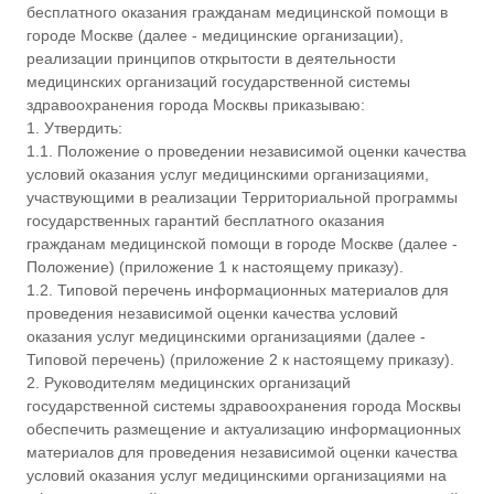
бесплатного оказания гражданам медицинской помощи в
г
городе Москве (далее - медицинские организации),
о
р
реализации принципов открытости в деятельности
о
медицинских организаций государственной системы
д
здравоохранения города Москвы приказываю:
а
1. Утвердить:
М
1.1. Положение о проведении независимой оценки качества
о
условий оказания услуг медицинскими организациями,
с
к
участвующими в реализации Территориальной программы
в
государственных гарантий бесплатного оказания
ы
гражданам медицинской помощи в городе Москве (далее -
"
Положение) (приложение 1 к настоящему приказу).
Г
1.2. Типовой перечень информационных материалов для
о
проведения независимой оценки качества условий
р
о
оказания услуг медицинскими организациями (далее -
д
Типовой перечень) (приложение 2 к настоящему приказу).
с
2. Руководителям медицинских организаций
к
государственной системы здравоохранения города Москвы
а
обеспечить размещение и актуализацию информационных
я
материалов для проведения независимой оценки качества
п
о
условий оказания услуг медицинскими организациями на
л