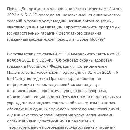
у
Приказ Департамента здравоохранения г. Москвы от 2 июня
ч
р
2022 г. N 518 "О проведении независимой оценки качества
е
условий оказания услуг медицинскими организациями,
ж
участвующими в реализации Территориальной программы
д
государственных гарантий бесплатного оказания
е
гражданам медицинской помощи в городе Москве"
н
и
е
В соответствии со статьей 79.1 Федерального закона от 21
з
ноября 2011 г. N 323-ФЗ "Об основах охраны здоровья
д
граждан в Российской Федерации", постановлением
р
а
Правительства Российской Федерации от 31 мая 2018 г. N
в
638 "Об утверждении Правил сбора и обобщения
о
информации о качестве условий оказания услуг
о
организациями в сфере культуры, охраны здоровья,
х
образования, социального обслуживания и федеральными
р
учреждениями медико-социальной экспертизы", в целях
а
н
обеспечения единых подходов к проведению независимой
е
оценки качества условий оказания услуг медицинскими
н
организациями, участвующими в реализации
и
Территориальной программы государственных гарантий
я