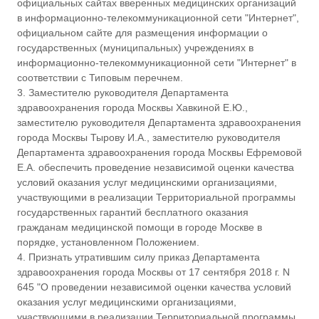
официальных сайтах вверенных медицинских организаций
и
в информационно-телекоммуникационной сети "Интернет",
к
официальном сайте для размещения информации о
л
государственных (муниципальных) учреждениях в
и
информационно-телекоммуникационной сети "Интернет" в
н
и
соответствии с Типовым перечнем.
к
3. Заместителю руководителя Департамента
а
здравоохранения города Москвы Хавкиной Е.Ю.,
№
заместителю руководителя Департамента здравоохранения
5
города Москвы Тырову И.А., заместителю руководителя
2
Департамента здравоохранения города Москвы Ефремовой
Д
е
Е.А. обеспечить проведение независимой оценки качества
п
условий оказания услуг медицинскими организациями,
а
участвующими в реализации Территориальной программы
р
государственных гарантий бесплатного оказания
т
гражданам медицинской помощи в городе Москве в
а
порядке, установленном Положением.
м
е
4. Признать утратившим силу приказ Департамента
н
здравоохранения города Москвы от 17 сентября 2018 г. N
т
645 "О проведении независимой оценки качества условий
а
оказания услуг медицинскими организациями,
з
участвующими в реализации Территориальной программы