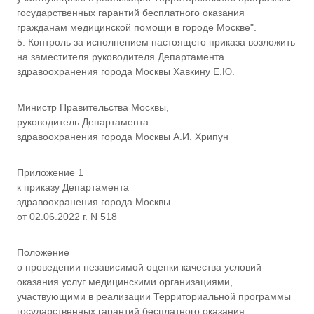
д
государственных гарантий бесплатного оказания
р
а
гражданам медицинской помощи в городе Москве".
в
5. Контроль за исполнением настоящего приказа возложить
о
на заместителя руководителя Департамента
о
здравоохранения города Москвы Хавкину Е.Ю.
х
р
а
Министр Правительства Москвы,
н
руководитель Департамента
е
здравоохранения города Москвы А.И. Хрипун
н
и
я
Приложение 1
г
к приказу Департамента
о
здравоохранения города Москвы
р
о
от 02.06.2022 г. N 518
д
а
Положение
М
о
о проведении независимой оценки качества условий
с
оказания услуг медицинскими организациями,
к
участвующими в реализации Территориальной программы
в
государственных гарантий бесплатного оказания